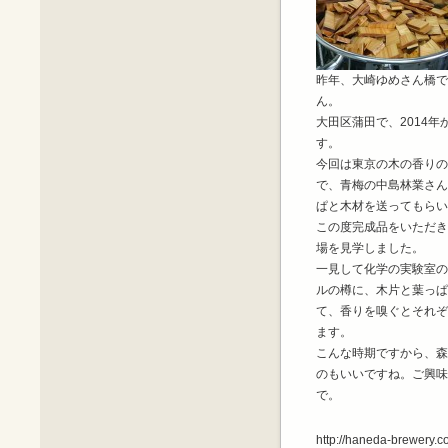
昨年、大崎ゆめさん橋で
ん。
大田区蒲田で、2014
す。
今回は東京の木の香りの
で、青梅の中島林業さん
ぱと木材を送ってもらい
この度完成品をいただき
場を見学しました。
一見して化学の実験室の
ルの樽に、木片と葉っぱ
て、香りを嗅ぐとそれぞ
ます。
こんな時期ですから、森
のもいいですね。ご興味
で。
http://haneda-brewery.c