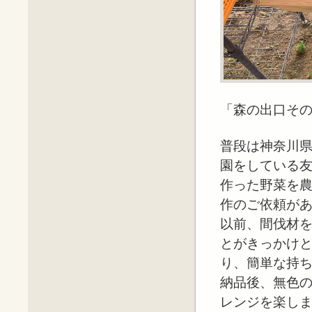
「森の出口そ
普段は神奈川
園をしている
作った野菜を
作のご依頼が
以前、間伐材
とがきっかけ
り、簡単な持
納品後、無色
レンジを楽し