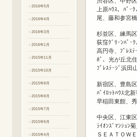
渋谷区、中野
2016年5月
上原ﾊｳｽ、ﾊﾟｰｸ
尾、藤和参宮橋ｺｰ
2016年4月
2016年3月
杉並区、練馬
荻窪ｸﾞﾘｰﾝﾊﾟ
2016年1月
高円寺、ﾌﾟﾚｽﾃ
2015年11月
ﾎﾟ、光が丘北住宅
ﾌﾟﾚｽﾃｰｼﾞ浜田
2015年10月
新宿区、豊島
2015年9月
ﾊﾟｲﾛｯﾄﾊｳｽ北
2015年8月
早稲田東館、秀和
2015年7月
中央区、江東
2015年6月
ﾗｲｵﾝｽﾞﾏﾝｼｮ
ＳＥＡＴＯＷＥＲ
2015年4月