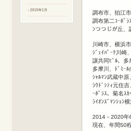
2015年1月
調布市、狛江
調布第二ｺｰﾎﾟﾗｽ
ﾝつつじが丘、調布
川崎市、横浜
ｼﾞｪｲﾊﾟｰｸ川崎
譲共同ﾋﾞﾙ、多摩
多摩川、ﾄﾞﾐｰ
ｼｬﾙﾏﾝ武蔵中原
ﾗｳﾄﾞｼﾃｨ元住
ｰﾎﾟﾗｽ、菊名ｽ
ﾗｲｵﾝｽﾞﾏﾝｼ
2014－2020
現在、年間50