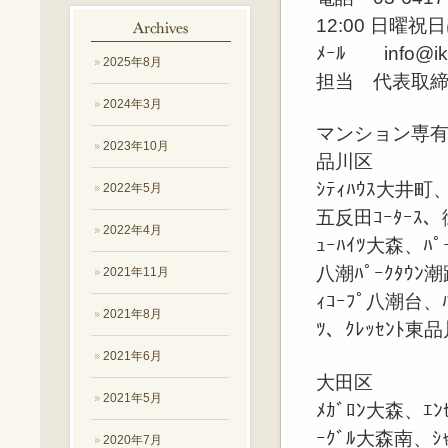
12:00 日曜
ﾒｰﾙ info@ike
2025年8月
担当 代表取
2024年3月
マンション専
2023年10月
品川区
ｼﾃｨﾊｳｽ大井町、
2022年5月
五反田ｺｰﾀｰｽ、
2022年4月
ｭｰﾊｲﾂ大森、ﾊ
八潮ﾊﾟｰｸﾀｳﾝ
2021年11月
ｨｺｰﾌﾟ八潮台、ﾊ
2021年8月
ﾂ、ｸﾚｯｾﾝﾄ東
2021年6月
大田区
2021年5月
ﾒｶﾞﾛﾝ大森、ｴ
ｰｸﾞﾙ大森南、ｼｬ
2020年7月