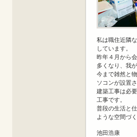
私は職住近隣
しています。
昨年４月から
多くなり、我
今まで雑然と
ソコンが設置
建築工事は必
工事です。
普段の生活と
ような空間づ
池田浩康