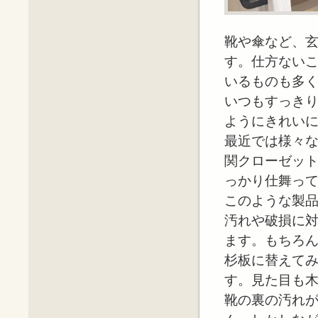
靴や傘など、
す。仕方ない
いるものも多
いつもすっき
ようにきれい
最近では様々
関クローゼッ
っかり仕舞っ
このような製
汚れや破損に
ます。もちろ
杉板に替えて
す。見た目も
靴の裏の汚れ