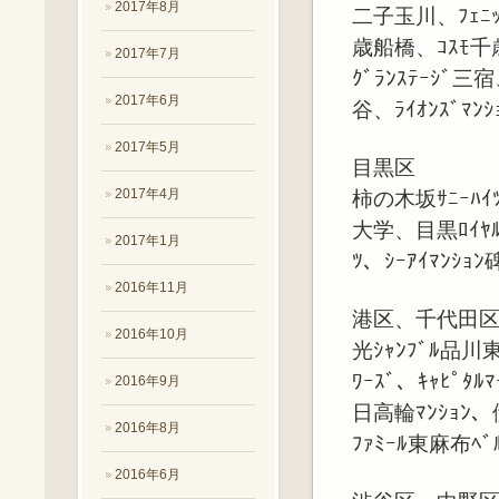
2017年8月
二子玉川、ﾌｪﾆｯｸ
歳船橋、ｺｽﾓ千
2017年7月
ｸﾞﾗﾝｽﾃｰｼﾞ
2017年6月
谷、ﾗｲｵﾝｽﾞﾏﾝ
2017年5月
目黒区
2017年4月
柿の木坂ｻﾆｰﾊｲ
大学、目黒ﾛｲﾔﾙ
2017年1月
ﾂ、ｼｰｱｲﾏﾝｼｮ
2016年11月
港区、千代田
2016年10月
光ｼｬﾝﾌﾞﾙ品川
ﾜｰｽﾞ、ｷｬﾋﾟﾀﾙ
2016年9月
日高輪ﾏﾝｼｮﾝ、伊
2016年8月
ﾌｧﾐｰﾙ東麻布ﾍﾞ
2016年6月