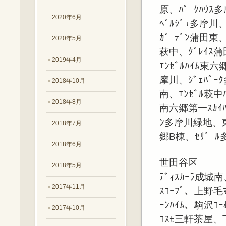
原、ﾊﾟｰｸﾊｳ
2020年6月
ﾍﾞﾙｼﾞｭ多摩川、
ｶﾞｰﾃﾞﾝ蒲田東、
2020年5月
萩中、ｸﾞﾚｲｽ蒲田
2019年4月
ｴﾝｾﾞﾙﾊｲﾑ東
摩川、ｼﾞｪﾊﾟｰ
2018年10月
南、ｴﾝｾﾞﾙ萩中ﾊ
2018年8月
南六郷第一ｽｶｲﾊ
ﾝ多摩川緑地、東亜
2018年7月
郷B棟、ｾｻﾞｰﾙ多
2018年6月
世田谷区
2018年5月
ﾃﾞｨｽｶｰﾗ成城
2017年11月
ｽｺｰﾌﾟ、上野毛
ｰﾝﾊｲﾑ、駒沢ｺｰ
2017年10月
ｺｽﾓ三軒茶屋、下馬