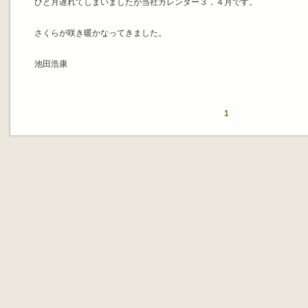
ひと月遅れてしまいましたが当社カレンダー３，４月です。
さくらが咲き暖かなってきました。
池田浩康
1