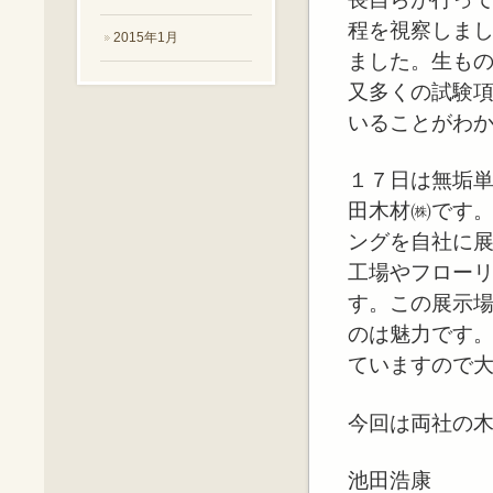
程を視察しま
2015年1月
ました。生も
又多くの試験
いることがわ
１７日は無垢
田木材㈱です
ングを自社に
工場やフロー
す。この展示
のは魅力です
ていますので
今回は両社の
池田浩康