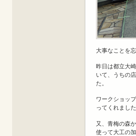
大事なことを
昨日は都立大
いて、うちの
た。
ワークショッ
ってくれまし
又、青梅の森
使って大工の