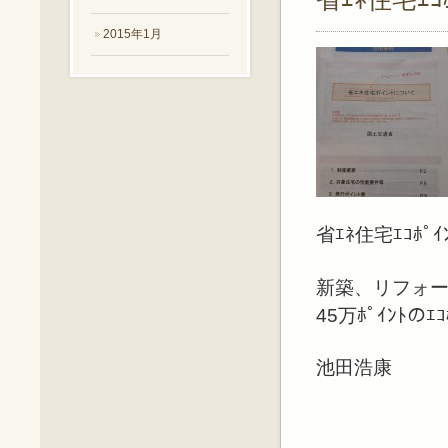
2015年1月
省ｴﾈ住宅ｴｺﾎ
新築、リフォー
45万ﾎﾟｲﾝﾄの
池田浩康