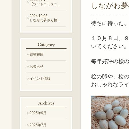
しながわ夢
【ウッドコミュニ...
2024.10.03
しながわ夢さん橋...
待ちに待った
１０月８日、９
いてください
資材在庫
毎年好評の桧
お知らせ
桧の卵や、桧
イベント情報
おしゃれなラ
2025年9月
2025年7月