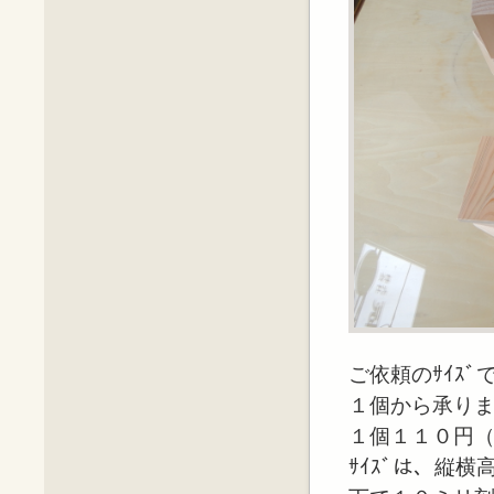
ご依頼のｻｲｽ
１個から承り
１個１１０円
ｻｲｽﾞは、縦