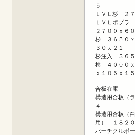
５
ＬＶＬ杉 ２
ＬＶＬポプラ
２７００ｘ６
杉 ３６５０
３０ｘ２１
杉注入 ３６
桧 ４０００
ｘ１０５ｘ１
合板在庫
構造用合板（
４
構造用合板（
用） １８２
パーチクルボ