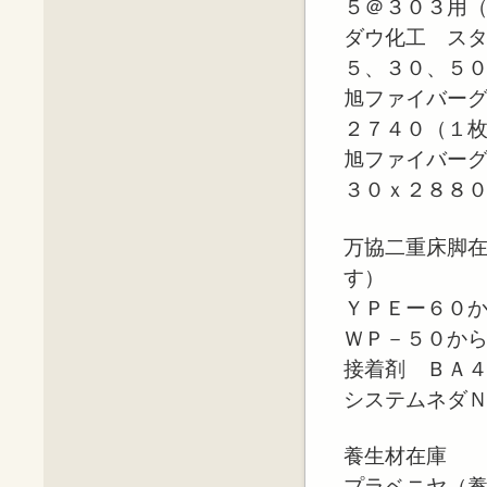
５＠３０３用
ダウ化工 ス
５、３０、５
旭ファイバー
２７４０（１
旭ファイバー
３０ｘ２８８
万協二重床脚
す）
ＹＰＥー６０
ＷＰ－５０か
接着剤 ＢＡ
システムネダ
養生材在庫
プラベニヤ（