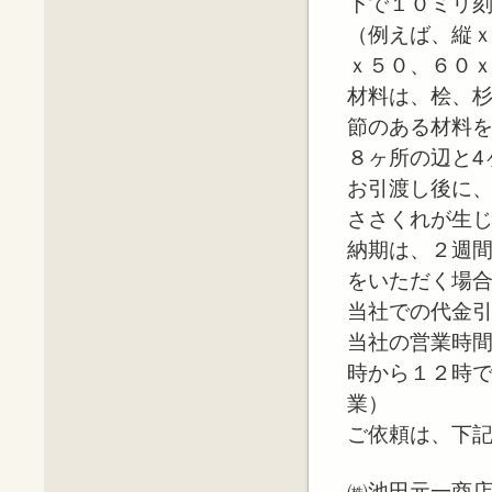
下で１０ミリ
（例えば、縦ｘ
ｘ５０、６０
材料は、桧、
節のある材料
８ヶ所の辺と4
お引渡し後に
ささくれが生
納期は、２週
をいただく場
当社での代金
当社の営業時間
時から１２時
業）
ご依頼は、下
㈱池田元一商