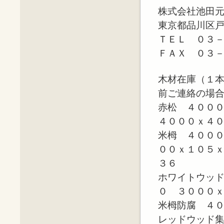
株式会社池田
東京都品川区
ＴＥＬ ０３
ＦＡＸ ０３
木材在庫（１
前ご連絡の場
赤松 ４００
４０００ｘ４
米栂 ４００
００ｘ１０５
３６
ホワイトウッ
０ ３０００
米栂防腐 ４
レッドウッド