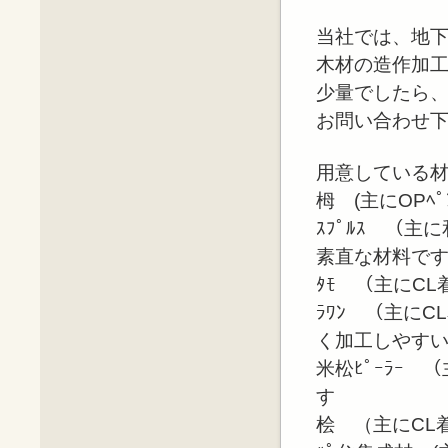
当社では、地
木材の造作加工
少量でしたら
お問い合わせ
用意している
栂 (主にOP
ｽﾌﾟﾙｽ （
素直な材料で
ﾀﾓ （主にC
ﾗﾜﾝ （主に
く加工しやす
米松ﾋﾟｰﾗｰ
す
桧 （主にCL