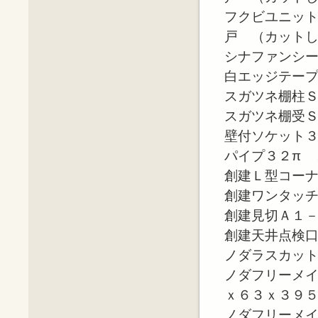
フクビユニッ
戸 （カット
シナファンシ
白エッジテー
スガツネ棚柱
スガツネ棚受
壁付ソケット３
パイプ３２π 
創建Ｌ型コー
創建ワンタッ
創建見切Ａ１
創建天井点検
ノダラスカッ
ノダフリーメ
ｘ６３ｘ３９
ノダフリーメ