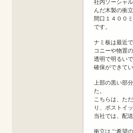
社内ソーシャ
んだ木製の衝
間口１４００
です。
ナミ板は最近
コニーや物置
透明で明るい
確保ができて
上部の黒い部
た。
こちらは、た
り、ポストイ
当社では、配
衝立はご希望の